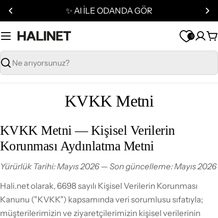
İçeriğe
✨ AI İLE ODANDA GÖR
geç
0
S
Ara
KVKK Metni
KVKK Metni — Kişisel Verilerin
Korunması Aydınlatma Metni
Yürürlük Tarihi: Mayıs 2026 — Son güncelleme: Mayıs 2026
Hali.net olarak, 6698 sayılı Kişisel Verilerin Korunması
Kanunu ("KVKK") kapsamında veri sorumlusu sıfatıyla;
müşterilerimizin ve ziyaretçilerimizin kişisel verilerinin