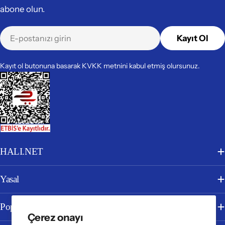
abone olun.
E-
Kayıt Ol
posta
Kayıt ol butonuna basarak KVKK metnini kabul etmiş olursunuz.
HALI.NET
Yasal
Popüler Kategoriler
Çerez onayı