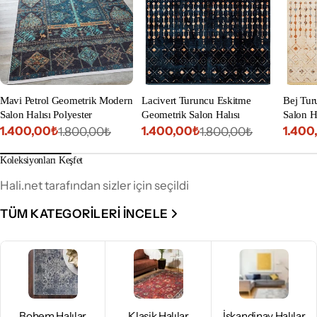
Mavi Petrol Geometrik Modern
Lacivert Turuncu Eskitme
Bej Tu
Salon Halısı Polyester
Geometrik Salon Halısı
Salon Ha
1.400,00₺
1.400,00₺
1.400
1.800,00₺
1.800,00₺
İndirimli
Normal
İndirimli
Normal
İndiri
Norm
fiyat
fiyat
fiyat
fiyat
fiyat
fiyat
Koleksiyonları Keşfet
Hali.net tarafından sizler için seçildi
TÜM KATEGORILERI INCELE
Bohem Halılar
Klasik Halılar
İskandinav Halılar