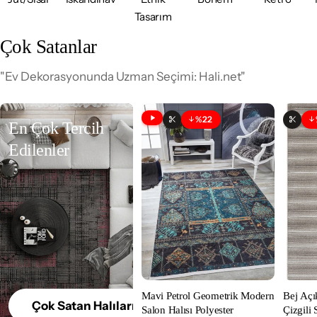
0
Tasarım
0
Çok Satanlar
+
"Ev Dekorasyonunda Uzman Seçimi: Hali.net"
H
a
%22
İndirim
Videolu Ürün
En Çok Tercih
Özelleştirilebilir
Özell
l
Edilenler
ı
|
H
A
L
Mavi Petrol Geometrik Modern
Bej Aç
Çok Satan Halılarımızı Keşfet
I
Salon Halısı Polyester
Çizgili