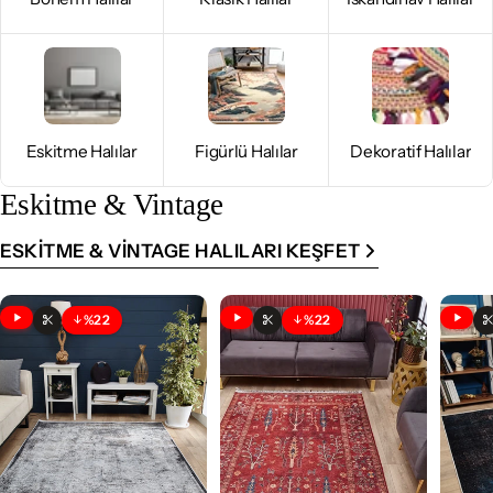
Eskitme Halılar
Figürlü Halılar
Dekoratif Halılar
Eskitme & Vintage
ESKITME & VINTAGE HALILARI KEŞFET
%22
%22
İndirim
İndirim
Videolu Ürün
Videolu Ürün
Vide
Özelleştirilebilir
Özelleştirilebilir