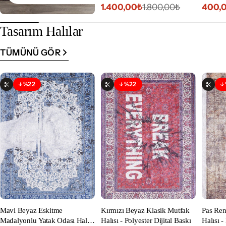
Makine
1.400,00₺
400,
1.800,00₺
İndirimli
Normal
İndiri
Norm
.
fiyat
fiyat
fiyat
fiyat
Tasarım Halılar
N
TÜMÜNÜ GÖR
E
T
%22
%22
İndirim
İndirim
Özelleştirilebilir
Özelleştirilebilir
Özell
Mavi Beyaz Eskitme
Kırmızı Beyaz Klasik Mutfak
Pas Ren
Madalyonlu Yatak Odası Halısı
Halısı - Polyester Dijital Baskı
Halısı -