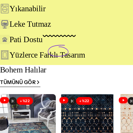
Yıkanabilir
Leke Tutmaz
Pati Dostu
Yüzlerce
Farklı
Tasarım
Bohem Halılar
TÜMÜNÜ GÖR
%22
%22
İndirim
İndirim
Videolu Ürün
Videolu Ürün
Vide
Özelleştirilebilir
Özelleştirilebilir