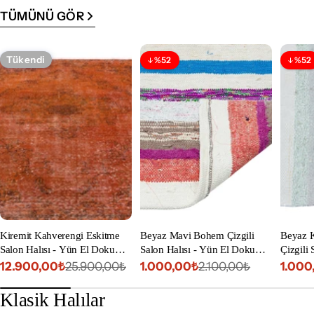
TÜMÜNÜ GÖR
Tükendi
%52
%52
İndirim
İnd
Kiremit Kahverengi Eskitme
Beyaz Mavi Bohem Çizgili
Beyaz 
Salon Halısı - Yün El Dokuma
Salon Halısı - Yün El Dokuma
Çizgili 
181x271 cm
57x169 cm
Dokuma
12.900,00₺
1.000,00₺
1.000
25.900,00₺
2.100,00₺
İndirimli
Normal
İndirimli
Normal
İndiri
Norm
fiyat
fiyat
fiyat
fiyat
fiyat
fiyat
Klasik Halılar