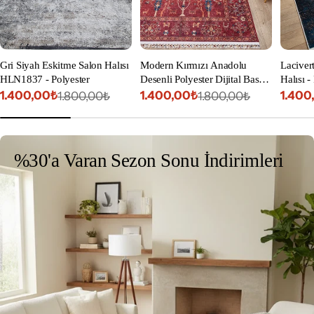
Gri Siyah Eskitme Salon Halısı
Modern Kırmızı Anadolu
Laciver
HLN1837 - Polyester
Desenli Polyester Dijital Baskı
Halısı -
Mutfak Halısı
1.400,00₺
1.400,00₺
1.400
1.800,00₺
1.800,00₺
İndirimli
Normal
İndirimli
Normal
İndiri
Norm
fiyat
fiyat
fiyat
fiyat
fiyat
fiyat
%30'a Varan Sezon Sonu İndirimleri