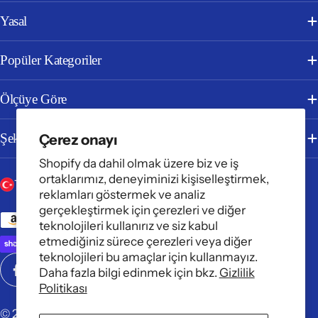
Yasal
Popüler Kategoriler
Ölçüye Göre
Çerez onayı
Şekle Göre
Shopify da dahil olmak üzere biz ve iş
ortaklarımız, deneyiminizi kişiselleştirmek,
Ü
D
Türkiye (TRY ₺)
Türkçe
reklamları göstermek ve analiz
l
i
gerçekleştirmek için çerezleri ve diğer
Ödeme
teknolojileri kullanırız ve siz kabul
k
l
yöntemleri
etmediğiniz sürece çerezleri veya diğer
e
teknolojileri bu amaçlar için kullanmayız.
Daha fazla bilgi edinmek için bkz.
Gizlilik
/
Facebook
Instagram
TikTok
Pinterest
YouTube
Politikası
b
© 2026
HALI.NET
. Bir Bespoky Kuruluşudur