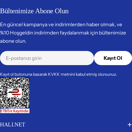
Bültenimize Abone Olun
En güncel kampanya ve indirimlerden haber olmak, ve
%10 Hoşgeldin indirimden faydalanmak için bültenimize
abone olun.
E-
Kayıt Ol
posta
Kayıt ol butonuna basarak KVKK metnini kabul etmiş olursunuz.
HALI.NET