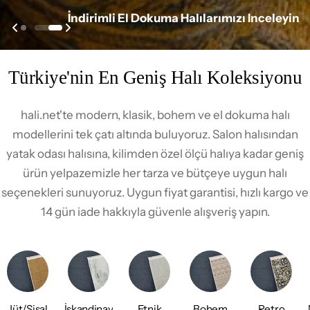
a
İndirimli Yıkanabilir Kaymaz Halılarımızı Inceleyin
t
l
Türkiye'nin En Geniş Halı Koleksiyonu
a
r
hali.net'te modern, klasik, bohem ve el dokuma halı
modellerini tek çatı altında buluyoruz. Salon halısından
ı
yatak odası halısına, kilimden özel ölçü halıya kadar geniş
—
ürün yelpazemizle her tarza ve bütçeye uygun halı
seçenekleri sunuyoruz. Uygun fiyat garantisi, hızlı kargo ve
1
14 gün iade hakkıyla güvenle alışveriş yapın.
5
.
0
Jüt/Sisal
İskandinav
Etnik
Bohem
Retro