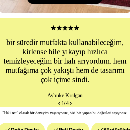
%20
İndirim
bir süredir mutfakta kullanabileceğim,
kirlense bile yıkayıp hızlıca
temizleyeceğim bir halı arıyordum. hem
mutfağıma çok yakıştı hem de tasarımı
çok içime sindi.
Aybüke Kırılgan
1
/
4
"Hali.net" olarak bir deneyim yaşatıyoruz, bizi biz yapan bu değerleri taşıyoruz.
Doğa Dostu
Pati Dostu
Sürdürülebi