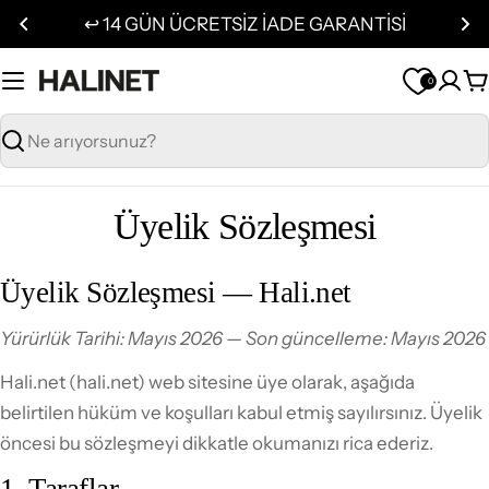
İçeriğe
↩️ 14 GÜN ÜCRETSİZ İADE GARANTİSİ
geç
0
S
Ara
Üyelik Sözleşmesi
Üyelik Sözleşmesi — Hali.net
Yürürlük Tarihi: Mayıs 2026 — Son güncelleme: Mayıs 2026
Hali.net (hali.net) web sitesine üye olarak, aşağıda
belirtilen hüküm ve koşulları kabul etmiş sayılırsınız. Üyelik
öncesi bu sözleşmeyi dikkatle okumanızı rica ederiz.
1. Taraflar