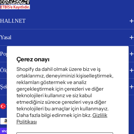
HALI.NET
Yasal
Popüler Kategoriler
Çerez onayı
Shopify da dahil olmak üzere biz ve iş
Ölçüye Göre
ortaklarımız, deneyiminizi kişiselleştirmek,
reklamları göstermek ve analiz
Şekle Göre
gerçekleştirmek için çerezleri ve diğer
teknolojileri kullanırız ve siz kabul
etmediğiniz sürece çerezleri veya diğer
Ü
D
Türkiye (TRY ₺)
Türkçe
teknolojileri bu amaçlar için kullanmayız.
l
Daha fazla bilgi edinmek için bkz.
Gizlilik
i
Ödeme
Politikası
k
l
yöntemleri