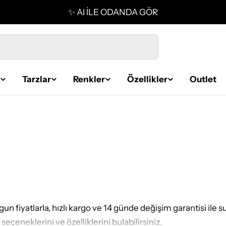
🚚 TÜM TÜRKİYE'YE ÜCRETSİZ KARGO
Tarzlar
Renkler
Özellikler
Outlet
un fiyatlarla, hızlı kargo ve 14 günde değişim garantisi ile
çeneklerini ve özelliklerini bulabilirsiniz.