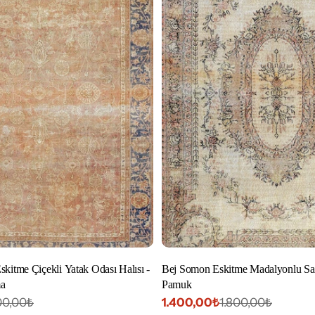
kitme Çiçekli Yatak Odası Halısı -
Bej Somon Eskitme Madalyonlu Sal
ma
Pamuk
1.400,00₺
00,00₺
1.800,00₺
İndirimli
Normal