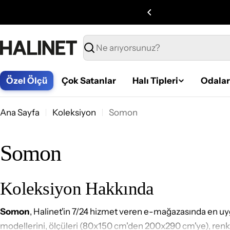
İçeriğe
geç
Ara
Özel Ölçü
Çok Satanlar
Halı Tipleri
Odalar
Ana Sayfa
Koleksiyon
Somon
Somon
Koleksiyon Hakkında
Somon
, Halinet'in 7/24 hizmet veren e-mağazasında en uyg
modellerini, ölçüleri (80x150 cm'den 200x290 cm'ye), renk se