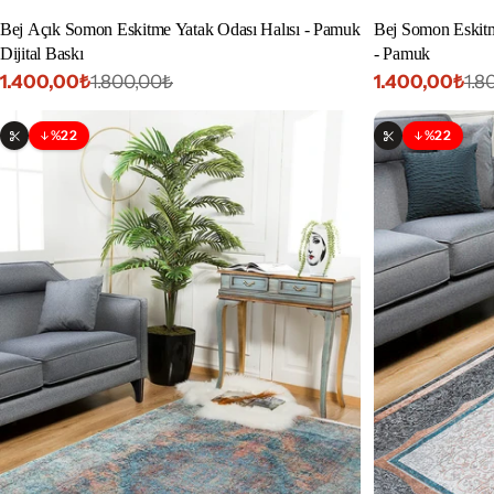
Bej Açık Somon Eskitme Yatak Odası Halısı - Pamuk
Bej Somon Eskitm
Dijital Baskı
- Pamuk
1.400,00₺
1.400,00₺
1.800,00₺
1.8
İndirimli
Normal
İndirimli
Normal
fiyat
fiyat
fiyat
fiyat
%22
%22
İndirim
İndirim
Özelleştirilebilir
Özelleştirilebi