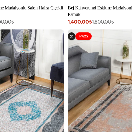
e Madalyonlu Salon Halısı Çiçekli
Bej Kahverengi Eskitme Madalyonlu
Pamuk
1.400,00₺
00,00₺
1.800,00₺
İndirimli
Normal
fiyat
fiyat
%22
İndirim
lir
Özelleştirilebilir