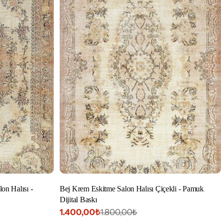
on Halısı -
Bej Krem Eskitme Salon Halısı Çiçekli - Pamuk
Dijital Baskı
1.400,00₺
1.800,00₺
İndirimli
Normal