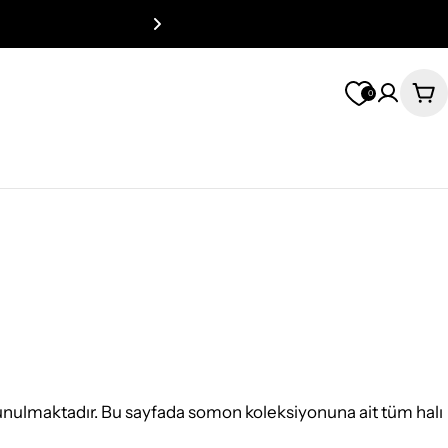
0
Se
 sunulmaktadır. Bu sayfada somon koleksiyonuna ait tüm halı