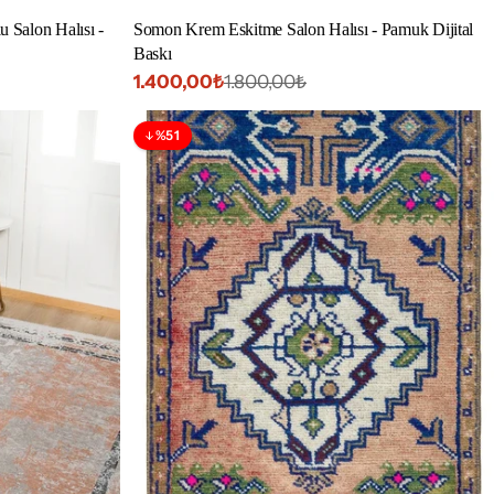
 Salon Halısı -
Somon Krem Eskitme Salon Halısı - Pamuk Dijital
Baskı
1.400,00₺
1.800,00₺
İndirimli
Normal
fiyat
fiyat
%51
İndirim