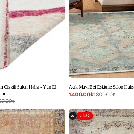
Çizgili Salon Halısı - Yün El
Açık Mavi Bej Eskitme Salon Halısı
 cm
1.400,00₺
1.800,00₺
İndirimli
Normal
00,00₺
fiyat
fiyat
%22
İndirim
lir
Özelleştirilebilir