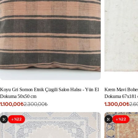
Koyu Gri Somon Etnik Çizgili Salon Halısı - Yün El
Krem Mavi Bohem 
Dokuma 50x50 cm
Dokuma 67x181
1.100,00₺
1.300,00₺
2.300,00₺
2.6
İndirimli
Normal
İndirimli
Normal
fiyat
fiyat
fiyat
fiyat
%22
%22
İndirim
İndirim
Özelleştirilebilir
Özelleştirilebi