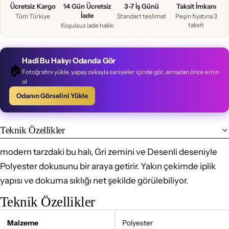
Ücretsiz Kargo
14 Gün Ücretsiz
3-7 İş Günü
Taksit İmkanı
İade
Tüm Türkiye
Standart teslimat
Peşin fiyatına 3
taksit
Koşulsuz iade hakkı
Hadi Bu Halıyı Odanda Gör
🏠
Fotoğrafını yükle, yapay zekayla saniyeler içinde gör, almadan önce emin
ol
Odanın Görselini Yükle
Teknik Özellikler
modern tarzdaki bu halı, Gri zemini ve Desenli deseniyle
Polyester dokusunu bir araya getirir. Yakın çekimde iplik
yapısı ve dokuma sıklığı net şekilde görülebiliyor.
Teknik Özellikler
Malzeme
Polyester