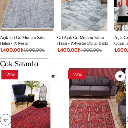
Açık Gri Gri Modern Salon
Gri Açık Gri Modern Salon
Açık Gr
Halısı - Polyester
Halısı - Polyester Dijital Baskı
Odası Ha
1.400,00₺
1.400,00₺
1.600
1.800,00₺
1.800,00₺
İndirimli
Normal
İndirimli
Normal
İndiri
Norm
fiyat
fiyat
fiyat
fiyat
fiyat
fiyat
Çok Satanlar
-22%
-22%