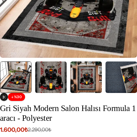
%30
İndirim
Özelleştirilebilir
Gri Siyah Modern Salon Halısı Formula 1
aracı - Polyester
1.600,00₺
2.290,00₺
İndirimli
Normal