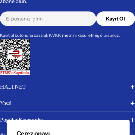
abone olun.
E-
Kayıt Ol
posta
Kayıt ol butonuna basarak KVKK metnini kabul etmiş olursunuz.
HALI.NET
Yasal
Popüler Kategoriler
Çerez onayı