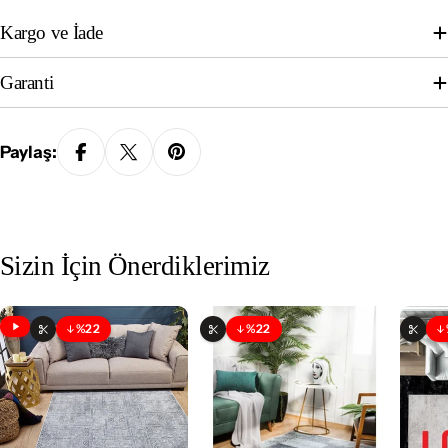
Kargo ve İade
Garanti
Paylaş:
Sizin İçin Önerdiklerimiz
%22
%22
İndirim
İndirim
Videolu Ürün
Özelleştirilebilir
Özelleştirilebilir
Özell