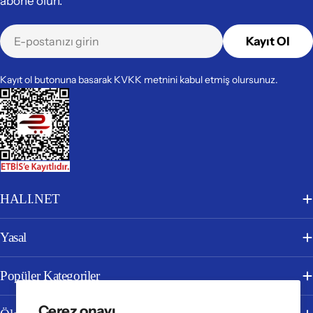
abone olun.
E-
Kayıt Ol
posta
Kayıt ol butonuna basarak KVKK metnini kabul etmiş olursunuz.
HALI.NET
Yasal
Popüler Kategoriler
Çerez onayı