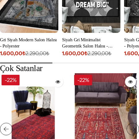
Gri Siyah Modern Salon Halısı
Siyah Gri Minimalist
Siyah G
- Polyester
Geometrik Salon Halısı -
- Polyes
Polyester
1.600,00₺
1.600,00₺
1.600
2.290,00₺
2.290,00₺
İndirimli
Normal
İndirimli
Normal
İndiri
Norm
fiyat
fiyat
fiyat
fiyat
fiyat
fiyat
Çok Satanlar
-22%
-22%