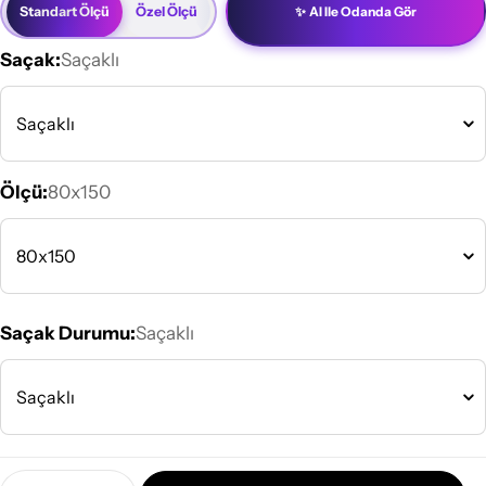
Standart Ölçü
Özel Ölçü
✨
AI Ile Odanda Gör
Saçak:
Saçaklı
Ölçü:
80x150
Saçak Durumu:
Saçaklı
Miktar