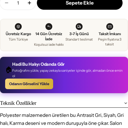
Sepete Ekle
Siyah Gri Klasik Salon Halısı - Polyester Için Miktar
Siyah Gri Klasik Salon Halısı - Polyester Iç
Ücretsiz Kargo
14 Gün Ücretsiz
3-7 İş Günü
Taksit İmkanı
İade
Tüm Türkiye
Standart teslimat
Peşin fiyatına 3
taksit
Koşulsuz iade hakkı
Hadi Bu Halıyı Odanda Gör
🏠
Fotoğrafını yükle, yapay zekayla saniyeler içinde gör, almadan önce emin
ol
Odanın Görselini Yükle
Teknik Özellikler
Polyester malzemeden üretilen bu Antrasit Gri, Siyah, Gri
halı, Karma deseni ve modern duruşuyla öne çıkar. Salon