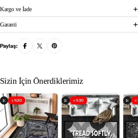
Kargo ve İade
Garanti
Paylaş:
Sizin İçin Önerdiklerimiz
%30
%30
İndirim
İndirim
Özelleştirilebilir
Özelleştirilebilir
Özell